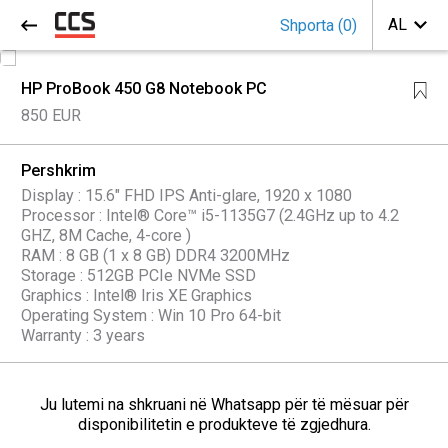
Shporta
(
0
)
HP ProBook 450 G8 Notebook PC
850 EUR
Pershkrim
Display : 15.6" FHD IPS Anti-glare, 1920 x 1080
Processor : Intel® Core™ i5-1135G7 (2.4GHz up to 4.2
GHZ, 8M Cache, 4-core )
RAM : 8 GB (1 x 8 GB) DDR4 3200MHz
Storage : 512GB PCIe NVMe SSD
Graphics : Intel® Iris XE Graphics
Operating System : Win 10 Pro 64-bit
Warranty : 3 years
Ju lutemi na shkruani në Whatsapp për të mësuar për
disponibilitetin e produkteve të zgjedhura.